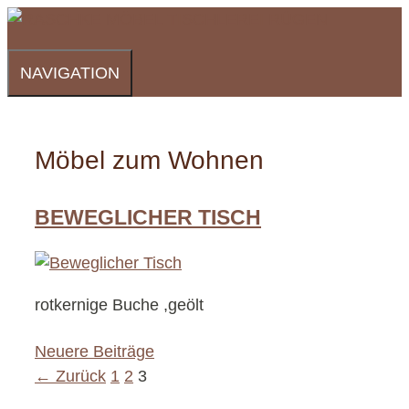
Zum
Inhalt
springen
NAVIGATION
Möbel zum Wohnen
BEWEGLICHER TISCH
rotkernige Buche ,geölt
Neuere Beiträge
Seite
Seite
Seite
←
Zurück
1
2
3